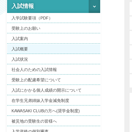
入試情報
入学試験要項（PDF）
受験上のお願い
入試案内
入試概要
入試状況
社会人のための入試情報
受験上の配慮希望について
入試にかかる個人成績の開示について
在学生兄弟姉妹入学金減免制度
KAWASAKI CLUBの方へ(奨学金制度)
被災地の受験生の皆様へ
入学資格の個別審査