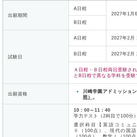
A日程
2027年1
出願期間
B日程
A日程
2027年2月
B日程
2027年2月
試験日
Ａ日程・Ｂ日程両日受験され
とB日程で異なる学科を受験
川崎学園アドミッショ
出願資格
照）
。
10：00～11：40
学力テスト（2科目で100分
選択科目【英語コミュ
Ⅱ
（100点）、現代の国語
（100点）、数学
Ⅰ
（100