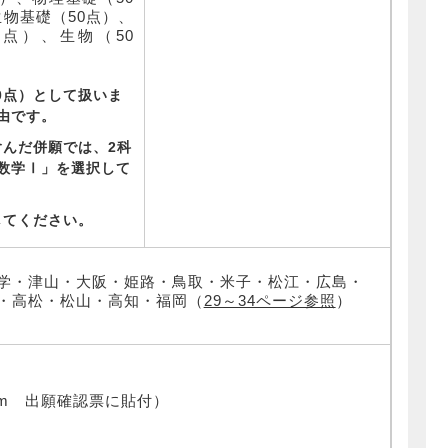
生物基礎（50点）、
0点）、生物（50
0点）として扱いま
由です。
んだ併願では、2科
数学
Ⅰ
」を選択して
してください。
学・津山・大阪・姫路・鳥取・米子・松江・広島・
・高松・松山・高知・福岡（
29～34ページ参照
）
cm 出願確認票に貼付）