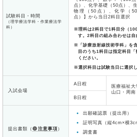
点）、化学基礎（50点）、
物理（50点）、化学（5
試験科目・時間
点）】から当日2科目選択
（理学療法学科・作業療法学
科）
※理科は2科目で1科目分（10
す。2科目の組み合わせは自
※「診療放射線技術学科」を含
目のうち1科目は指定科目「
ください。
※選択科目は試験当日に選択
A日程
医療福祉大
入試会場
山口・周南
B日程
出願確認票（提出用）
証明写真（縦4cm×横3
提出書類（
注意事項
）
調査書