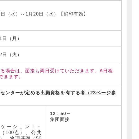
月6日（水）～1月20日（水）【消印有効】
 1日（月）
 2日（火）
る場合は、面接も両日受けていただきます。A日程
できます。
ンセンターが定める出願資格を有する者
（23ページ参
12：50～
）
集団面接
ニケーション
Ⅰ
・
（100点）、公共
点）、物理基礎（50