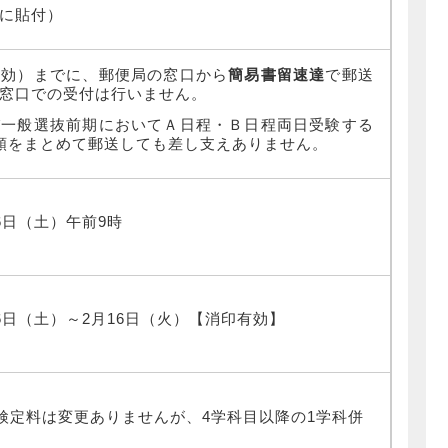
に貼付）
有効）までに、郵便局の窓口から
簡易書留速達
で郵送
窓口での受付は行いません。
び一般選抜前期においてＡ日程・Ｂ日程両日受験する
類をまとめて郵送しても差し支えありません。
月6日（土）午前9時
月6日（土）～2月16日（火）【消印有効】
検定料は変更ありませんが、4学科目以降の1学科併
。