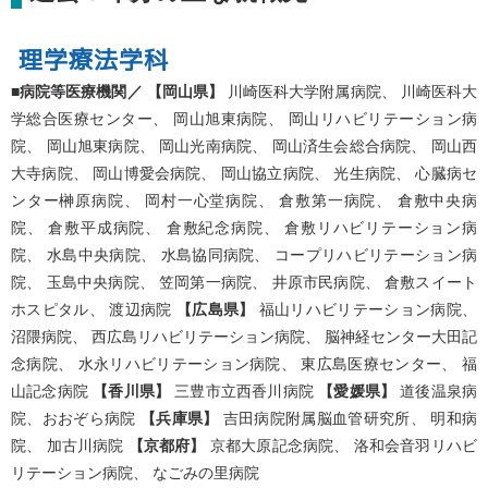
理学療法学科
■病院等医療機関／
【岡山県】
川崎医科大学附属病院、 川崎医科大
学総合医療センター、 岡山旭東病院、 岡山リハビリテーション病
院、 岡山旭東病院、 岡山光南病院、 岡山済生会総合病院、 岡山西
大寺病院、 岡山博愛会病院、 岡山協立病院、 光生病院、 心臓病セ
ンター榊原病院、 岡村一心堂病院、 倉敷第一病院、 倉敷中央病
院、 倉敷平成病院、 倉敷紀念病院、 倉敷リハビリテーション病
院、 水島中央病院、 水島協同病院、 コープリハビリテーション病
院、 玉島中央病院、 笠岡第一病院、 井原市民病院、 倉敷スイート
ホスピタル、 渡辺病院
【広島県】
福山リハビリテーション病院、
沼隈病院、 西広島リハビリテーション病院、 脳神経センター大田記
念病院、 水永リハビリテーション病院、 東広島医療センター、 福
山記念病院
【香川県】
三豊市立西香川病院
【愛媛県】
道後温泉病
院、おおぞら病院
【兵庫県】
吉田病院附属脳血管研究所、 明和病
院、 加古川病院
【京都府】
京都大原記念病院、 洛和会音羽リハビ
リテーション病院、 なごみの里病院