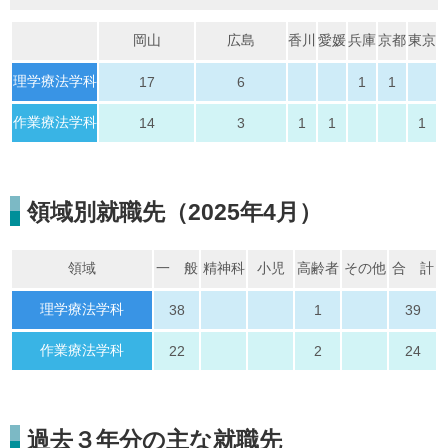
岡山
広島
香川
愛媛
兵庫
京都
東京
理学療法学科
17
6
1
1
作業療法学科
14
3
1
1
1
領域別就職先（2025年4月）
領域
一 般
精神科
小児
高齢者
その他
合 計
理学療法学科
38
1
39
作業療法学科
22
2
24
過去３年分の主な就職先