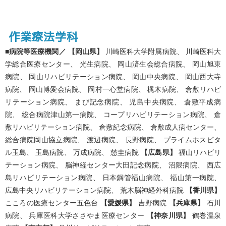
作業療法学科
■病院等医療機関／
【岡山県】
川崎医科大学附属病院、 川崎医科大
学総合医療センター、 光生病院、 岡山済生会総合病院、 岡山旭東
病院、 岡山リハビリテーション病院、 岡山中央病院、 岡山西大寺
病院、 岡山博愛会病院、 岡村一心堂病院、 梶木病院、 倉敷リハビ
リテーション病院、 まび記念病院、 児島中央病院、 倉敷平成病
院、 総合病院津山第一病院、 コープリハビリテーション病院、 倉
敷リハビリテーション病院、 倉敷紀念病院、 倉敷成人病センター、
総合病院岡山協立病院、 渡辺病院、 長野病院、 プライムホスピタ
ル玉島、 玉島病院、 万成病院、 慈圭病院
【広島県】
福山リハビリ
テーション病院、 脳神経センター大田記念病院、 沼隈病院、 西広
島リハビリテーション病院、 日本鋼管福山病院、 福山第一病院、
広島中央リハビリテーション病院、 荒木脳神経外科病院
【香川県】
こころの医療センター五色台
【愛媛県】
吉野病院
【兵庫県】
石川
病院、 兵庫医科大学ささやま医療センター
【神奈川県】
鶴巻温泉