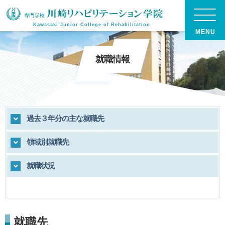
Kawasaki Junior College of Rehabilitation
就職情報
過去３年分の主な就職先
領域別就職先
就職状況
就職先