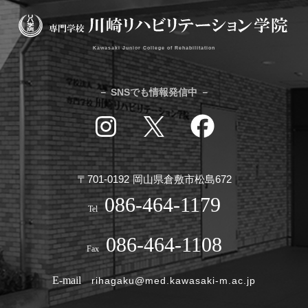
Kawasaki Junior College of Rehabilitation
－ SNSでも情報発信中 －
〒701-0192
岡山県倉敷市松島672
086-464-1179
086-464-1108
rihagaku@med.kawasaki-m.ac.jp