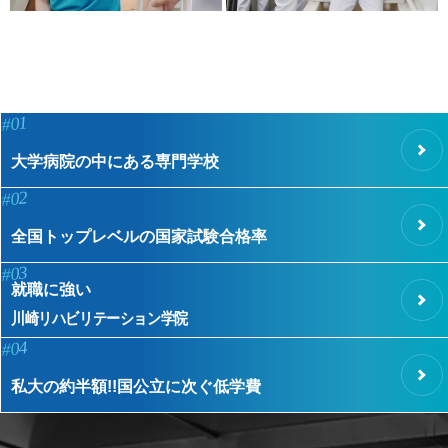
#01
大学病院の中にある専門学校
#02
全国トップレベルの国家試験合格率
#03
就職に強い
川崎リハビリテーション学院
#04
私大の約半額!!国公立に次ぐ低学費