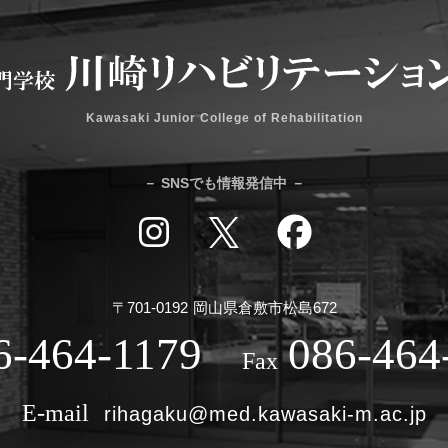
Kawasaki Junior College of Rehabilitation
－ SNSでも情報発信中 －
〒701-0192
岡山県倉敷市松島672
6-464-1179
086-464
rihagaku@med.kawasaki-m.ac.jp